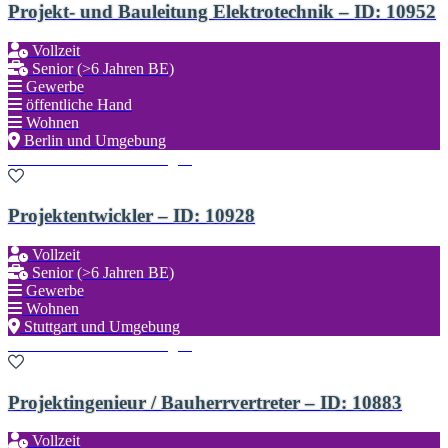
Projekt- und Bauleitung Elektrotechnik – ID: 10952
Vollzeit
Senior (>6 Jahren BE)
Gewerbe
öffentliche Hand
Wohnen
Berlin und Umgebung
Zu den Favoriten hinzufügen
Projektentwickler – ID: 10928
Vollzeit
Senior (>6 Jahren BE)
Gewerbe
Wohnen
Stuttgart und Umgebung
Zu den Favoriten hinzufügen
Projektingenieur / Bauherrvertreter – ID: 10883
Vollzeit