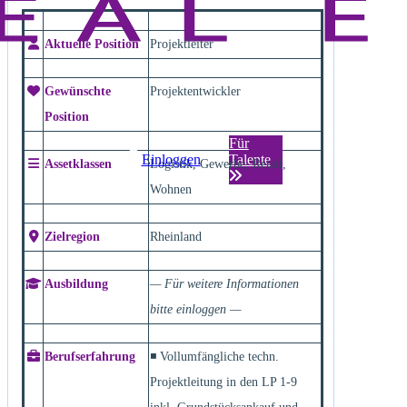
Aktuelle Position
Projektleiter
Gewünschte
Projektentwickler
Position
Für
Einloggen
Talente
Assetklassen
Logistik, Gewerbe, Retail,
Wohnen
Zielregion
Rheinland
Ausbildung
— Für weitere Informationen
bitte einloggen —
Berufserfahrung
◾ Vollumfängliche techn.
Projektleitung in den LP 1-9