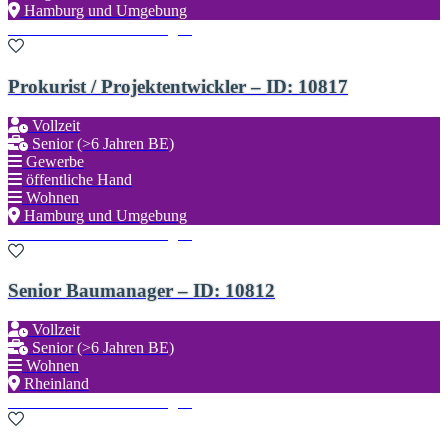
Hamburg und Umgebung
Zu den Favoriten hinzufügen
Prokurist / Projektentwickler – ID: 10817
Vollzeit
Senior (>6 Jahren BE)
Gewerbe
öffentliche Hand
Wohnen
Hamburg und Umgebung
Zu den Favoriten hinzufügen
Senior Baumanager – ID: 10812
Vollzeit
Senior (>6 Jahren BE)
Wohnen
Rheinland
Zu den Favoriten hinzufügen