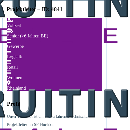
Projektleiter – ID: 4841
Vollzeit
Senior (>6 Jahren BE)
Gewerbe
Logistik
Retail
Wohnen
Rheinland
Profil
Unser Kandidat ist ein sehr erfahrener technischer
Projektleiter im SF-Hochbau.