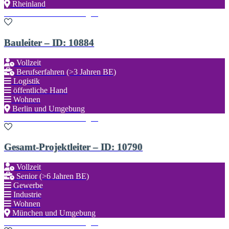
Rheinland
Zu den Favoriten hinzufügen
Bauleiter – ID: 10884
Vollzeit
Berufserfahren (>3 Jahren BE)
Logistik
öffentliche Hand
Wohnen
Berlin und Umgebung
Zu den Favoriten hinzufügen
Gesamt-Projektleiter – ID: 10790
Vollzeit
Senior (>6 Jahren BE)
Gewerbe
Industrie
Wohnen
München und Umgebung
Zu den Favoriten hinzufügen