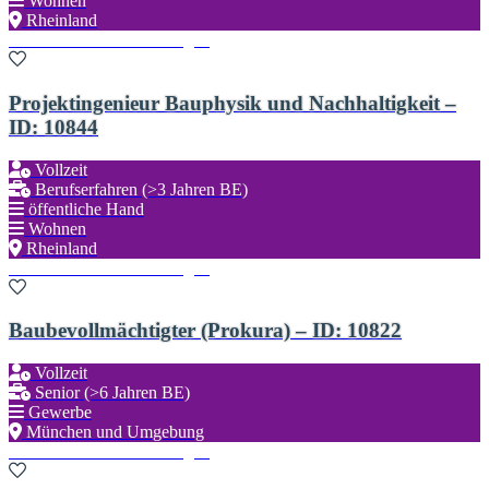
Wohnen
Rheinland
Zu den Favoriten hinzufügen
Projektingenieur Bauphysik und Nachhaltigkeit –
ID: 10844
Vollzeit
Berufserfahren (>3 Jahren BE)
öffentliche Hand
Wohnen
Rheinland
Zu den Favoriten hinzufügen
Baubevollmächtigter (Prokura) – ID: 10822
Vollzeit
Senior (>6 Jahren BE)
Gewerbe
München und Umgebung
Zu den Favoriten hinzufügen