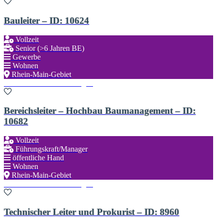
Bauleiter – ID: 10624
Vollzeit
Senior (>6 Jahren BE)
Gewerbe
Wohnen
Rhein-Main-Gebiet
Zu den Favoriten hinzufügen
Bereichsleiter – Hochbau Baumanagement – ID:
10682
Vollzeit
Führungskraft/Manager
öffentliche Hand
Wohnen
Rhein-Main-Gebiet
Zu den Favoriten hinzufügen
Technischer Leiter und Prokurist – ID: 8960