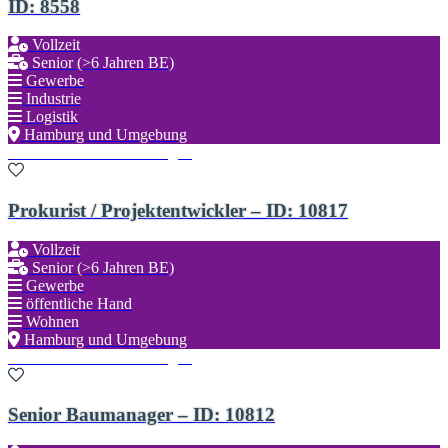
ID: 8558
Vollzeit
Senior (>6 Jahren BE)
Gewerbe
Industrie
Logistik
Hamburg und Umgebung
Zu den Favoriten hinzufügen
Prokurist / Projektentwickler – ID: 10817
Vollzeit
Senior (>6 Jahren BE)
Gewerbe
öffentliche Hand
Wohnen
Hamburg und Umgebung
Zu den Favoriten hinzufügen
Senior Baumanager – ID: 10812