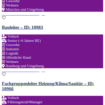
Gewerbe
Wohnen
München und Umgebung
Zu den Favoriten hinzufügen
Bauleiter – ID: 10983
Vollzeit
Senior (>6 Jahren BE)
Gewerbe
Industrie
Logistik
öffentliche Hand
Wohnen
Hamburg und Umgebung
Zu den Favoriten hinzufügen
Fachgruppenleiter Heizung/Klima/Sanitär – ID:
10966
Vollzeit
Führungskraft/Manager