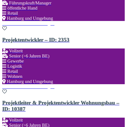
Führungskraft/Manager
öffentliche Hand
Retail
Hamburg und Umgebung
Zu den Favoriten hinzufügen
Projektentwickler – ID: 2353
Vollzeit
Senior (>6 Jahren BE)
Gewerbe
Logistik
Retail
Wohnen
Hamburg und Umgebung
Zu den Favoriten hinzufügen
Projektleiter & Projektentwickler Wohnungsbau –
ID: 10387
Vollzeit
Senior (>6 Jahren BE)