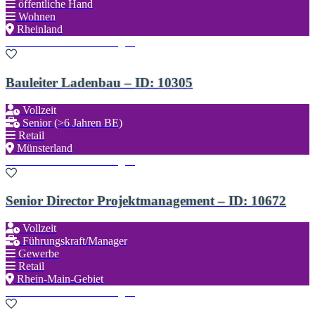
öffentliche Hand
Wohnen
Rheinland
Zu den Favoriten hinzufügen
Bauleiter Ladenbau – ID: 10305
Vollzeit
Senior (>6 Jahren BE)
Retail
Münsterland
Zu den Favoriten hinzufügen
Senior Director Projektmanagement – ID: 10672
Vollzeit
Führungskraft/Manager
Gewerbe
Retail
Rhein-Main-Gebiet
Zu den Favoriten hinzufügen