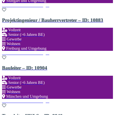
Stuttgart und Umgebung
Zu den Favoriten hinzufügen
Projektingenieur / Bauherrvertreter – ID: 10883
Vollzeit
Senior (>6 Jahren BE)
Gewerbe
Wohnen
Freiburg und Umgebung
Zu den Favoriten hinzufügen
Bauleiter – ID: 10904
Vollzeit
Senior (>6 Jahren BE)
Gewerbe
Wohnen
München und Umgebung
Zu den Favoriten hinzufügen