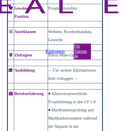
Gewünschte
Projektentwickler
Position
Assetklassen
Wohnen, Krankenhausbau,
Gewerbe
Für
Einloggen
Talente
Zielregion
Rhein-Main-Gebiet
Ausbildung
— Für weitere Informationen
bitte einloggen —
Berufserfahrung
◾ Alleinverantwortliche
Projektleitung in den LP 1-9
◾ Machbarkeitsprüfung und
Machbarkeitsstudien während
der Akquise in der