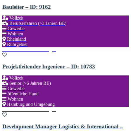
Bauleiter – ID: 9162
Vollzeit
Berufserfahren (>3 Jahren BE)
Gewerbe
Wohnen
Rheinland
Ruhrgebiet
Zu den Favoriten hinzufügen
Projektleitender Ingenieur – ID: 10783
Vollzeit
Senior (>6 Jahren BE)
Gewerbe
öffentliche Hand
Wohnen
Hamburg und Umgebung
Zu den Favoriten hinzufügen
Development Manager Logistics & International –