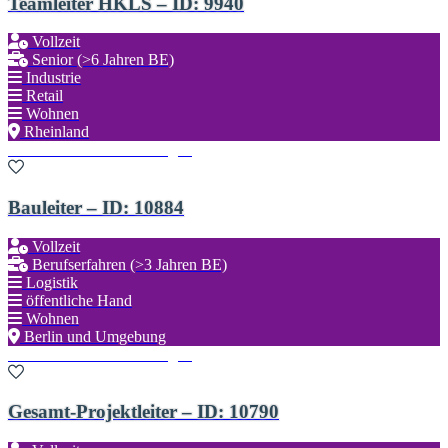
Teamleiter HKLS – ID: 9940
Vollzeit
Senior (>6 Jahren BE)
Industrie
Retail
Wohnen
Rheinland
Zu den Favoriten hinzufügen
Bauleiter – ID: 10884
Vollzeit
Berufserfahren (>3 Jahren BE)
Logistik
öffentliche Hand
Wohnen
Berlin und Umgebung
Zu den Favoriten hinzufügen
Gesamt-Projektleiter – ID: 10790