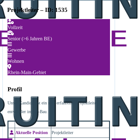
Projektleiter – ID: 1535
Vollzeit
Senior (>6 Jahren BE)
Gewerbe
Wohnen
Rhein-Main-Gebiet
Profil
Unser Kandidat ist ein sehr erfahrener Projektleiter /-
entwickler im SF-Bau.
Aktuelle Position
Projektleiter