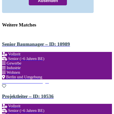
Weitere Matches
Senior Baumanager – ID: 10989
Vollzeit
Senior (>6 Jahren BE)
Gewerbe
Industrie
Wohnen
Berlin und Umgebung
Zu den Favoriten hinzufügen
Projektleiter – ID: 10536
Vollzeit
Senior (>6 Jahren BE)