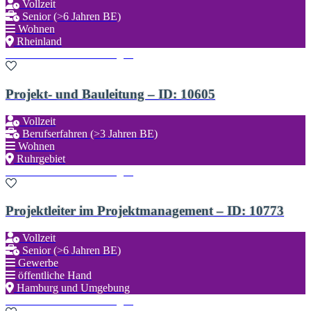
Vollzeit
Senior (>6 Jahren BE)
Wohnen
Rheinland
Zu den Favoriten hinzufügen
Projekt- und Bauleitung – ID: 10605
Vollzeit
Berufserfahren (>3 Jahren BE)
Wohnen
Ruhrgebiet
Zu den Favoriten hinzufügen
Projektleiter im Projektmanagement – ID: 10773
Vollzeit
Senior (>6 Jahren BE)
Gewerbe
öffentliche Hand
Hamburg und Umgebung
Zu den Favoriten hinzufügen