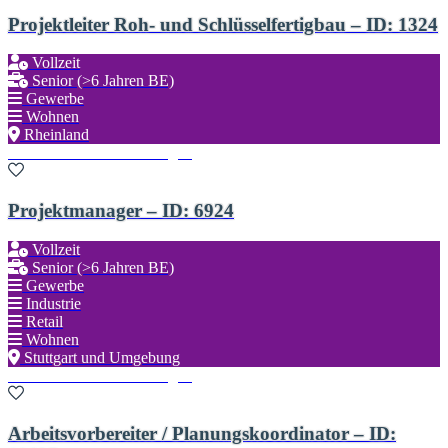
Projektleiter Roh- und Schlüsselfertigbau – ID: 1324
Vollzeit
Senior (>6 Jahren BE)
Gewerbe
Wohnen
Rheinland
Zu den Favoriten hinzufügen
Projektmanager – ID: 6924
Vollzeit
Senior (>6 Jahren BE)
Gewerbe
Industrie
Retail
Wohnen
Stuttgart und Umgebung
Zu den Favoriten hinzufügen
Arbeitsvorbereiter / Planungskoordinator – ID: