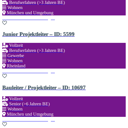
Berufserfahren (>3 Jahren BE)
Wohnen
München und Umgebung
Zu den Favoriten hinzufügen
Junior Projektleiter – ID: 5599
Vollzeit
Berufserfahren (>3 Jahren BE)
Gewerbe
Wohnen
Rheinland
Zu den Favoriten hinzufügen
Bauleiter / Projektleiter – ID: 10697
Vollzeit
Senior (>6 Jahren BE)
Wohnen
München und Umgebung
Zu den Favoriten hinzufügen