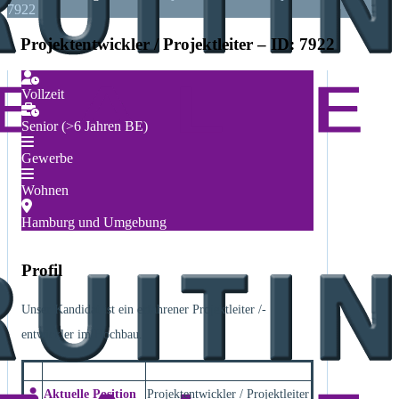
7922
Projektentwickler / Projektleiter – ID: 7922
Vollzeit
Senior (>6 Jahren BE)
Gewerbe
Wohnen
Hamburg und Umgebung
Profil
Unser Kandidat ist ein erfahrener Projektleiter /-
entwickler im Hochbau.
Aktuelle Position
Projektentwickler / Projektleiter