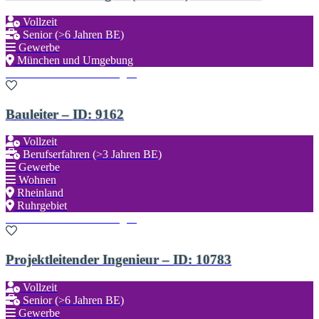
Vollzeit
Senior (>6 Jahren BE)
Gewerbe
München und Umgebung
Zu den Favoriten hinzufügen
Bauleiter – ID: 9162
Vollzeit
Berufserfahren (>3 Jahren BE)
Gewerbe
Wohnen
Rheinland
Ruhrgebiet
Zu den Favoriten hinzufügen
Projektleitender Ingenieur – ID: 10783
Vollzeit
Senior (>6 Jahren BE)
Gewerbe