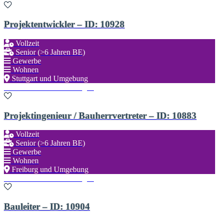
Projektentwickler – ID: 10928
Vollzeit
Senior (>6 Jahren BE)
Gewerbe
Wohnen
Stuttgart und Umgebung
Zu den Favoriten hinzufügen
Projektingenieur / Bauherrvertreter – ID: 10883
Vollzeit
Senior (>6 Jahren BE)
Gewerbe
Wohnen
Freiburg und Umgebung
Zu den Favoriten hinzufügen
Bauleiter – ID: 10904