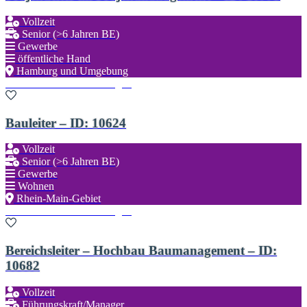
Vollzeit
Senior (>6 Jahren BE)
Gewerbe
öffentliche Hand
Hamburg und Umgebung
Zu den Favoriten hinzufügen
Bauleiter – ID: 10624
Vollzeit
Senior (>6 Jahren BE)
Gewerbe
Wohnen
Rhein-Main-Gebiet
Zu den Favoriten hinzufügen
Bereichsleiter – Hochbau Baumanagement – ID:
10682
Vollzeit
Führungskraft/Manager