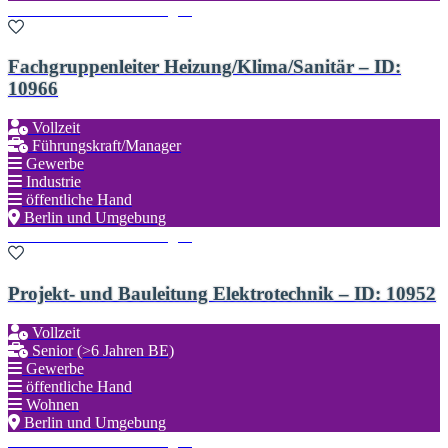
Zu den Favoriten hinzufügen
Fachgruppenleiter Heizung/Klima/Sanitär – ID:
10966
Vollzeit
Führungskraft/Manager
Gewerbe
Industrie
öffentliche Hand
Berlin und Umgebung
Zu den Favoriten hinzufügen
Projekt- und Bauleitung Elektrotechnik – ID: 10952
Vollzeit
Senior (>6 Jahren BE)
Gewerbe
öffentliche Hand
Wohnen
Berlin und Umgebung
Zu den Favoriten hinzufügen