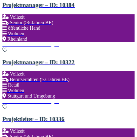
Projektmanager – ID: 10384
Vollzeit
Senior (>6 Jahren BE)
öffentliche Hand
Wohnen
Rheinland
Zu den Favoriten hinzufügen
Projektmanager – ID: 10322
Vollzeit
Berufserfahren (>3 Jahren BE)
Retail
Wohnen
Stuttgart und Umgebung
Zu den Favoriten hinzufügen
Projektleiter – ID: 10336
Vollzeit
Senior (>6 Jahren BE)