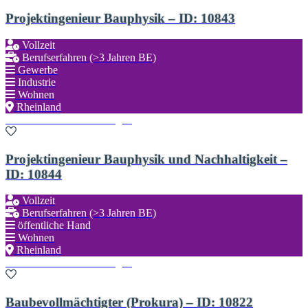
Projektingenieur Bauphysik – ID: 10843
Vollzeit
Berufserfahren (>3 Jahren BE)
Gewerbe
Industrie
Wohnen
Rheinland
Zu den Favoriten hinzufügen
Projektingenieur Bauphysik und Nachhaltigkeit –
ID: 10844
Vollzeit
Berufserfahren (>3 Jahren BE)
öffentliche Hand
Wohnen
Rheinland
Zu den Favoriten hinzufügen
Baubevollmächtigter (Prokura) – ID: 10822