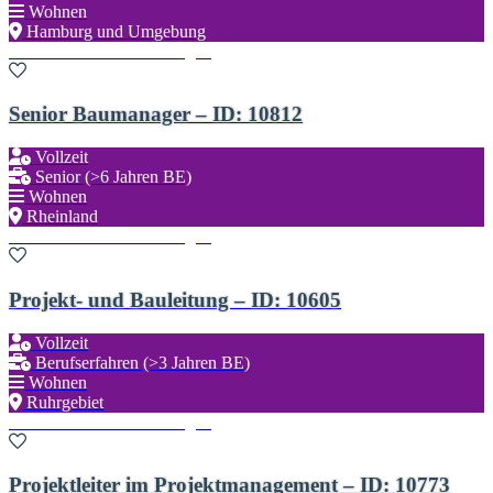
Wohnen
Hamburg und Umgebung
Zu den Favoriten hinzufügen
Senior Baumanager – ID: 10812
Vollzeit
Senior (>6 Jahren BE)
Wohnen
Rheinland
Zu den Favoriten hinzufügen
Projekt- und Bauleitung – ID: 10605
Vollzeit
Berufserfahren (>3 Jahren BE)
Wohnen
Ruhrgebiet
Zu den Favoriten hinzufügen
Projektleiter im Projektmanagement – ID: 10773