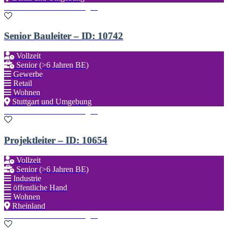
Zu den Favoriten hinzufügen
Senior Bauleiter – ID: 10742
Vollzeit
Senior (>6 Jahren BE)
Gewerbe
Retail
Wohnen
Stuttgart und Umgebung
Zu den Favoriten hinzufügen
Projektleiter – ID: 10654
Vollzeit
Senior (>6 Jahren BE)
Industrie
öffentliche Hand
Wohnen
Rheinland
Zu den Favoriten hinzufügen