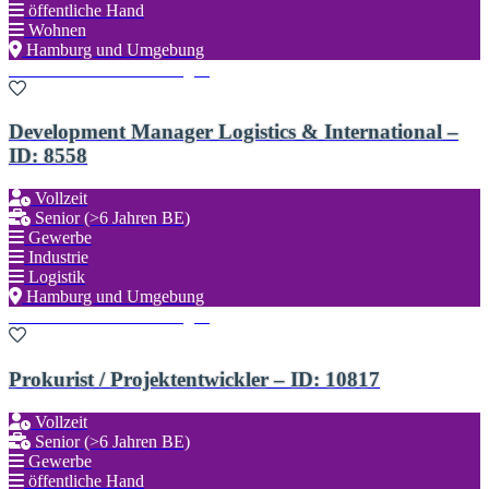
öffentliche Hand
Wohnen
Hamburg und Umgebung
Zu den Favoriten hinzufügen
Development Manager Logistics & International –
ID: 8558
Vollzeit
Senior (>6 Jahren BE)
Gewerbe
Industrie
Logistik
Hamburg und Umgebung
Zu den Favoriten hinzufügen
Prokurist / Projektentwickler – ID: 10817
Vollzeit
Senior (>6 Jahren BE)
Gewerbe
öffentliche Hand