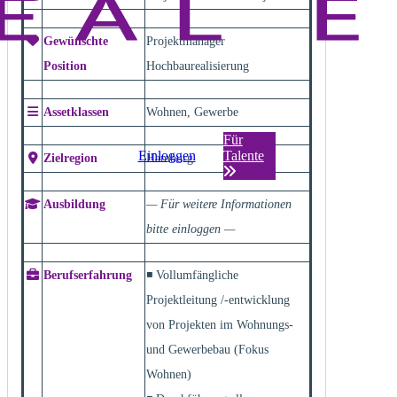
Gewünschte
Projektmanager
Position
Hochbaurealisierung
Assetklassen
Wohnen, Gewerbe
Für
Einloggen
Talente
Zielregion
Hamburg
Ausbildung
— Für weitere Informationen
bitte einloggen —
Berufserfahrung
◾ Vollumfängliche
Projektleitung /-entwicklung
von Projekten im Wohnungs-
und Gewerbebau (Fokus
Wohnen)