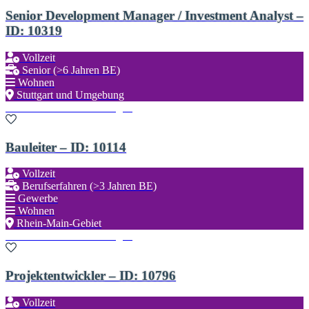
Senior Development Manager / Investment Analyst –
ID: 10319
Vollzeit
Senior (>6 Jahren BE)
Wohnen
Stuttgart und Umgebung
Zu den Favoriten hinzufügen
Bauleiter – ID: 10114
Vollzeit
Berufserfahren (>3 Jahren BE)
Gewerbe
Wohnen
Rhein-Main-Gebiet
Zu den Favoriten hinzufügen
Projektentwickler – ID: 10796
Vollzeit