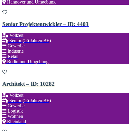
Hannover und Umgebung
Zu den Favoriten hinzufügen
Senior Projektentwickler – ID: 4403
Vollzeit
Senior (>6 Jahren BE)
Gewerbe
Industrie
Retail
Berlin und Umgebung
Zu den Favoriten hinzufügen
Architekt – ID: 10282
Vollzeit
Senior (>6 Jahren BE)
Gewerbe
Logistik
Wohnen
Rheinland
Zu den Favoriten hinzufügen