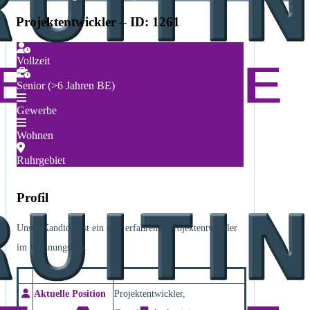
Projektentwickler – ID: 1261
Vollzeit
Senior (>6 Jahren BE)
Gewerbe
Wohnen
Ruhrgebiet
Profil
Unser Kandidat ist ein sehr erfahrener Projektentwickler
im Wohnungsbau.
Aktuelle Position
Projektentwickler,