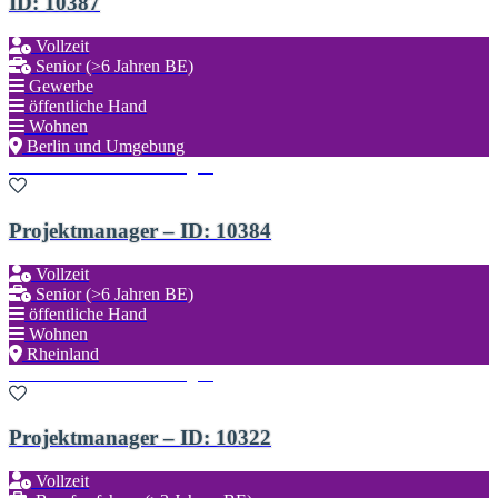
ID: 10387
Vollzeit
Senior (>6 Jahren BE)
Gewerbe
öffentliche Hand
Wohnen
Berlin und Umgebung
Zu den Favoriten hinzufügen
Projektmanager – ID: 10384
Vollzeit
Senior (>6 Jahren BE)
öffentliche Hand
Wohnen
Rheinland
Zu den Favoriten hinzufügen
Projektmanager – ID: 10322
Vollzeit