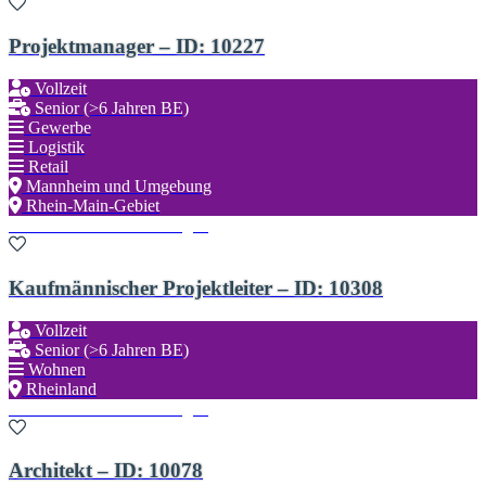
Projektmanager – ID: 10227
Vollzeit
Senior (>6 Jahren BE)
Gewerbe
Logistik
Retail
Mannheim und Umgebung
Rhein-Main-Gebiet
Zu den Favoriten hinzufügen
Kaufmännischer Projektleiter – ID: 10308
Vollzeit
Senior (>6 Jahren BE)
Wohnen
Rheinland
Zu den Favoriten hinzufügen
Architekt – ID: 10078