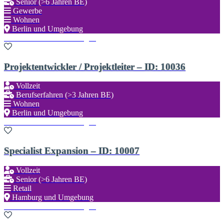
Senior (>6 Jahren BE)
Gewerbe
Wohnen
Berlin und Umgebung
Zu den Favoriten hinzufügen
Projektentwickler / Projektleiter – ID: 10036
Vollzeit
Berufserfahren (>3 Jahren BE)
Wohnen
Berlin und Umgebung
Zu den Favoriten hinzufügen
Specialist Expansion – ID: 10007
Vollzeit
Senior (>6 Jahren BE)
Retail
Hamburg und Umgebung
Zu den Favoriten hinzufügen