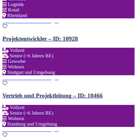
Logistik
Retail
Rheinland
Zu den Favoriten hinzufügen
Projektentwickler – ID: 10928
Vollzeit
Senior (>6 Jahren BE)
Gewerbe
Wohnen
Stuttgart und Umgebung
Zu den Favoriten hinzufügen
Vertrieb und Projektleitung – ID: 10466
Vollzeit
Senior (>6 Jahren BE)
Wohnen
Hamburg und Umgebung
Zu den Favoriten hinzufügen