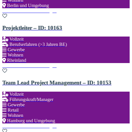
Wohnen
Berlin und Umgebung
Zu den Favoriten hinzufügen
Projektleiter – ID: 10163
Vollzeit
Berufserfahren (>3 Jahren BE)
Gewerbe
Wohnen
Rheinland
Zu den Favoriten hinzufügen
Team Lead Project Management – ID: 10153
Vollzeit
Führungskraft/Manager
Gewerbe
Retail
Wohnen
Hamburg und Umgebung
Zu den Favoriten hinzufügen