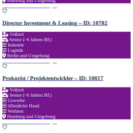
Hamburg und Umgebung
Zu den Favoriten hinzufügen
Director Investment & Leasing – ID: 10782
Vollzeit
Senior (>6 Jahren BE)
Industrie
Logistik
Berlin und Umgebung
Zu den Favoriten hinzufügen
Prokurist / Projektentwickler – ID: 10817
Vollzeit
Senior (>6 Jahren BE)
Gewerbe
öffentliche Hand
Wohnen
Hamburg und Umgebung
Zu den Favoriten hinzufügen