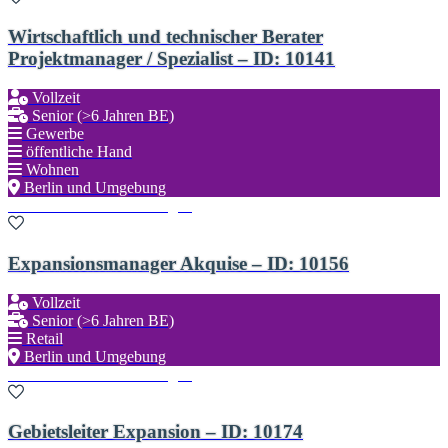
Wirtschaftlich und technischer Berater
Projektmanager / Spezialist – ID: 10141
Vollzeit
Senior (>6 Jahren BE)
Gewerbe
öffentliche Hand
Wohnen
Berlin und Umgebung
Zu den Favoriten hinzufügen
Expansionsmanager Akquise – ID: 10156
Vollzeit
Senior (>6 Jahren BE)
Retail
Berlin und Umgebung
Zu den Favoriten hinzufügen
Gebietsleiter Expansion – ID: 10174