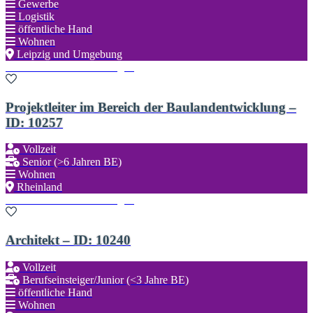
Gewerbe
Logistik
öffentliche Hand
Wohnen
Leipzig und Umgebung
Zu den Favoriten hinzufügen
Projektleiter im Bereich der Baulandentwicklung –
ID: 10257
Vollzeit
Senior (>6 Jahren BE)
Wohnen
Rheinland
Zu den Favoriten hinzufügen
Architekt – ID: 10240
Vollzeit
Berufseinsteiger/Junior (<3 Jahre BE)
öffentliche Hand
Wohnen