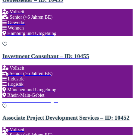
Vollzeit
Senior (>6 Jahren BE)
Gewerbe
Wohnen
Hamburg und Umgebung
Zu den Favoriten hinzufügen
Investment Consultant – ID: 10455
Vollzeit
Senior (>6 Jahren BE)
Industrie
Logistik
München und Umgebung
Rhein-Main-Gebiet
Zu den Favoriten hinzufügen
Associate Project Development Services – ID: 10452
Vollzeit
Senior (>6 Jahren BE)