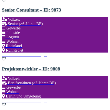
Senior Consultant – ID: 9873
Vollzeit
Senior (>6 Jahren BE)
Gewerbe
Industrie
Logistik
Wohnen
Rheinland
Ruhrgebiet
Zu den Favoriten hinzufügen
Projektentwickler – ID: 9808
Vollzeit
Berufserfahren (>3 Jahren BE)
Gewerbe
Wohnen
Berlin und Umgebung
Zu den Favoriten hinzufügen