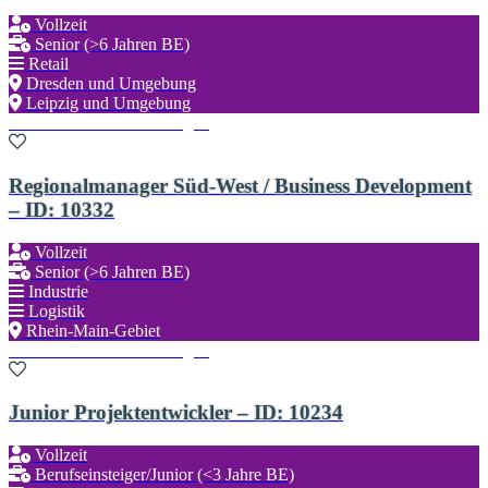
Vollzeit
Senior (>6 Jahren BE)
Retail
Dresden und Umgebung
Leipzig und Umgebung
Zu den Favoriten hinzufügen
Regionalmanager Süd-West / Business Development
– ID: 10332
Vollzeit
Senior (>6 Jahren BE)
Industrie
Logistik
Rhein-Main-Gebiet
Zu den Favoriten hinzufügen
Junior Projektentwickler – ID: 10234
Vollzeit
Berufseinsteiger/Junior (<3 Jahre BE)