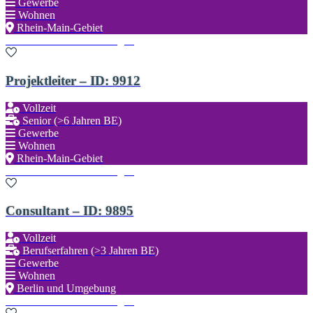
Gewerbe
Wohnen
Rhein-Main-Gebiet
Zu den Favoriten hinzufügen
Projektleiter – ID: 9912
Vollzeit
Senior (>6 Jahren BE)
Gewerbe
Wohnen
Rhein-Main-Gebiet
Zu den Favoriten hinzufügen
Consultant – ID: 9895
Vollzeit
Berufserfahren (>3 Jahren BE)
Gewerbe
Wohnen
Berlin und Umgebung
Zu den Favoriten hinzufügen