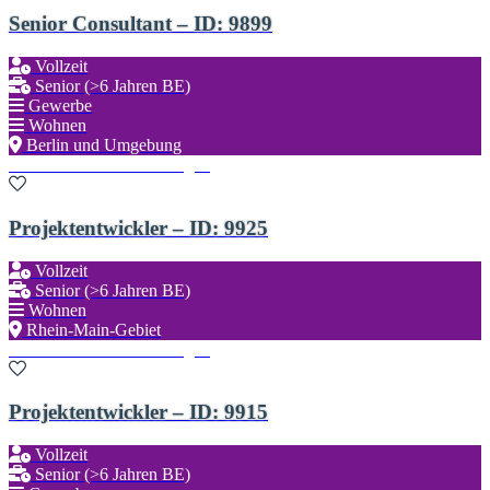
Senior Consultant – ID: 9899
Vollzeit
Senior (>6 Jahren BE)
Gewerbe
Wohnen
Berlin und Umgebung
Zu den Favoriten hinzufügen
Projektentwickler – ID: 9925
Vollzeit
Senior (>6 Jahren BE)
Wohnen
Rhein-Main-Gebiet
Zu den Favoriten hinzufügen
Projektentwickler – ID: 9915
Vollzeit
Senior (>6 Jahren BE)