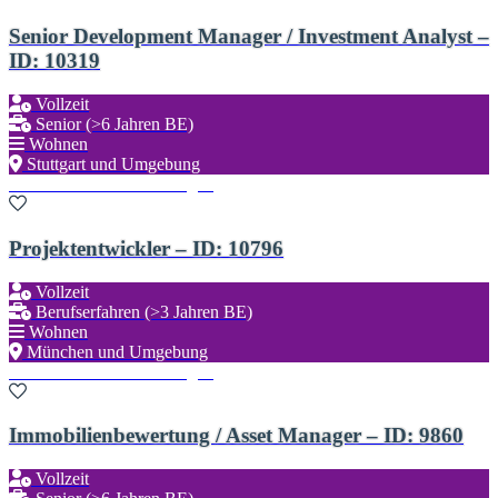
Senior Development Manager / Investment Analyst –
ID: 10319
Vollzeit
Senior (>6 Jahren BE)
Wohnen
Stuttgart und Umgebung
Zu den Favoriten hinzufügen
Projektentwickler – ID: 10796
Vollzeit
Berufserfahren (>3 Jahren BE)
Wohnen
München und Umgebung
Zu den Favoriten hinzufügen
Immobilienbewertung / Asset Manager – ID: 9860
Vollzeit