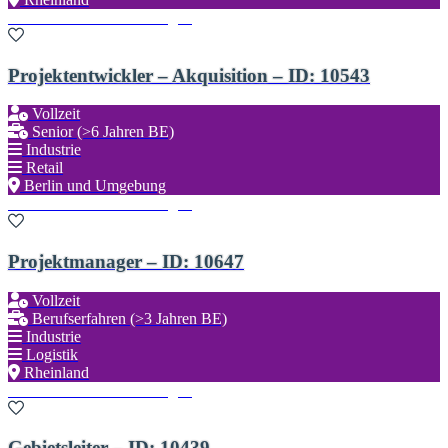
Zu den Favoriten hinzufügen
Projektentwickler – Akquisition – ID: 10543
Vollzeit
Senior (>6 Jahren BE)
Industrie
Retail
Berlin und Umgebung
Zu den Favoriten hinzufügen
Projektmanager – ID: 10647
Vollzeit
Berufserfahren (>3 Jahren BE)
Industrie
Logistik
Rheinland
Zu den Favoriten hinzufügen
Gebietsleiter – ID: 10439