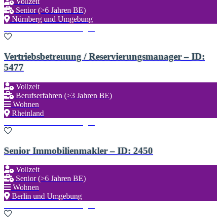
Vollzeit
Senior (>6 Jahren BE)
Nürnberg und Umgebung
Zu den Favoriten hinzufügen
Vertriebsbetreuung / Reservierungsmanager – ID:
5477
Vollzeit
Berufserfahren (>3 Jahren BE)
Wohnen
Rheinland
Zu den Favoriten hinzufügen
Senior Immobilienmakler – ID: 2450
Vollzeit
Senior (>6 Jahren BE)
Wohnen
Berlin und Umgebung
Zu den Favoriten hinzufügen