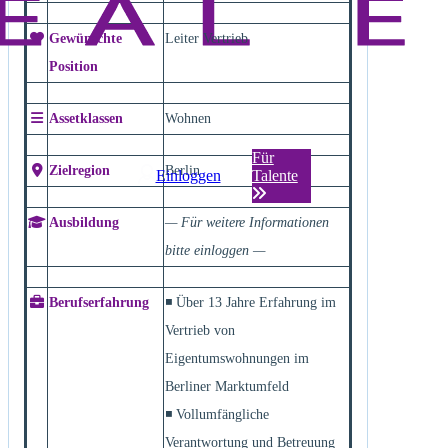
Gewünschte
Leiter Vertrieb
Position
Assetklassen
Wohnen
Für
Zielregion
Berlin
Einloggen
Talente
Ausbildung
— Für weitere Informationen
bitte einloggen —
Berufserfahrung
◾ Über 13 Jahre Erfahrung im
Vertrieb von
Eigentumswohnungen im
Berliner Marktumfeld
◾ Vollumfängliche
Verantwortung und Betreuung