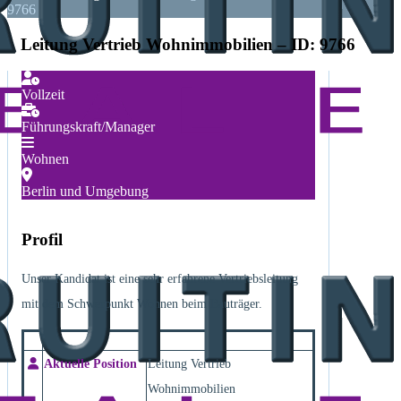
9766
Leitung Vertrieb Wohnimmobilien – ID: 9766
Vollzeit
Führungskraft/Manager
Wohnen
Berlin und Umgebung
Profil
Unser Kandidat ist eine sehr erfahrene Vertriebsleitung
mit dem Schwerpunkt Wohnen beim Bauträger.
Aktuelle Position
Leitung Vertrieb
Wohnimmobilien