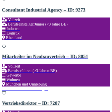
Consultant Industrial Agency – ID: 9273
Vollzeit
Berufseinsteiger/Junior (<3 Jahre BE)
Industrie
Logistik
Rheinland
Zu den Favoriten hinzufügen
Mitarbeiter im Neubauvertrieb – ID: 8051
Vollzeit
Berufserfahren (>3 Jahren BE)
Gewerbe
Wohnen
München und Umgebung
Zu den Favoriten hinzufügen
Vertriebsdirektor – ID: 7287