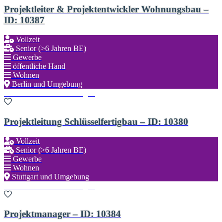
Projektleiter & Projektentwickler Wohnungsbau –
ID: 10387
Vollzeit
Senior (>6 Jahren BE)
Gewerbe
öffentliche Hand
Wohnen
Berlin und Umgebung
Zu den Favoriten hinzufügen
Projektleitung Schlüsselfertigbau – ID: 10380
Vollzeit
Senior (>6 Jahren BE)
Gewerbe
Wohnen
Stuttgart und Umgebung
Zu den Favoriten hinzufügen
Projektmanager – ID: 10384