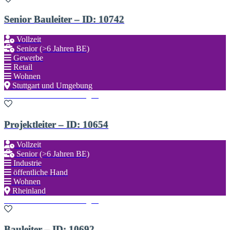
Senior Bauleiter – ID: 10742
Vollzeit
Senior (>6 Jahren BE)
Gewerbe
Retail
Wohnen
Stuttgart und Umgebung
Zu den Favoriten hinzufügen
Projektleiter – ID: 10654
Vollzeit
Senior (>6 Jahren BE)
Industrie
öffentliche Hand
Wohnen
Rheinland
Zu den Favoriten hinzufügen
Bauleiter – ID: 10692