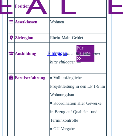
Position
Assetklassen
Wohnen
Zielregion
Rhein-Main-Gebiet
Für
Einloggen
Talente
Ausbildung
— Für weitere Informationen
bitte einloggen —
Berufserfahrung
◾ Vollumfängliche
Projektleitung in den LP 1-9 im
Wohnungsbau
◾ Koordination aller Gewerke
in Bezug auf Qualitäts- und
Terminkontrolle
◾ GU-Vergabe