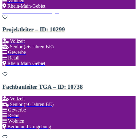
Wohnen
Rhein-Main-Gebiet
Zu den Favoriten hinzufügen
Projektleiter – ID: 10299
Vollzeit
Senior (>6 Jahren BE)
Gewerbe
Retail
Rhein-Main-Gebiet
Zu den Favoriten hinzufügen
Fachbauleiter TGA – ID: 10738
Vollzeit
Senior (>6 Jahren BE)
Gewerbe
Retail
Wohnen
Berlin und Umgebung
Zu den Favoriten hinzufügen