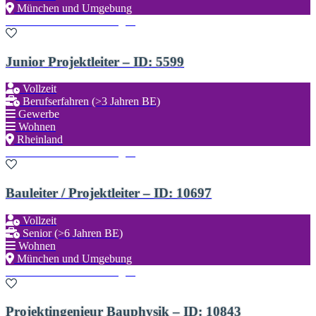
München und Umgebung
Zu den Favoriten hinzufügen
Junior Projektleiter – ID: 5599
Vollzeit
Berufserfahren (>3 Jahren BE)
Gewerbe
Wohnen
Rheinland
Zu den Favoriten hinzufügen
Bauleiter / Projektleiter – ID: 10697
Vollzeit
Senior (>6 Jahren BE)
Wohnen
München und Umgebung
Zu den Favoriten hinzufügen
Projektingenieur Bauphysik – ID: 10843