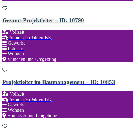
Zu den Favoriten hinzufügen
Gesamt-Projektleiter – ID: 10790
Vollzeit
Senior (>6 Jahren BE)
Gewerbe
Industrie
Wohnen
München und Umgebung
Zu den Favoriten hinzufügen
Projektleiter im Baumanagement – ID: 10853
Vollzeit
Senior (>6 Jahren BE)
Gewerbe
Wohnen
Hannover und Umgebung
Zu den Favoriten hinzufügen