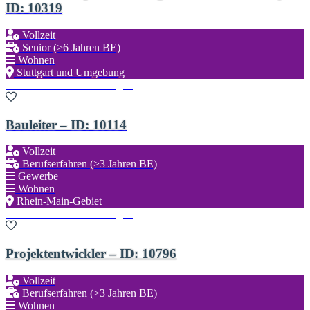
ID: 10319
Vollzeit
Senior (>6 Jahren BE)
Wohnen
Stuttgart und Umgebung
Zu den Favoriten hinzufügen
Bauleiter – ID: 10114
Vollzeit
Berufserfahren (>3 Jahren BE)
Gewerbe
Wohnen
Rhein-Main-Gebiet
Zu den Favoriten hinzufügen
Projektentwickler – ID: 10796
Vollzeit
Berufserfahren (>3 Jahren BE)
Wohnen