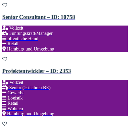
Zu den Favoriten hinzufügen
Senior Consultant – ID: 10758
Vollzeit
Führungskraft/Manager
öffentliche Hand
Retail
Hamburg und Umgebung
Zu den Favoriten hinzufügen
Projektentwickler – ID: 2353
Vollzeit
Senior (>6 Jahren BE)
Gewerbe
Logistik
Retail
Wohnen
Hamburg und Umgebung
Zu den Favoriten hinzufügen