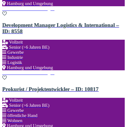
Hamburg und Umgebung
Zu den Favoriten hinzufügen
Development Manager Logistics & International –
ID: 8558
Vollzeit
Senior (>6 Jahren BE)
Gewerbe
Industrie
Logistik
Hamburg und Umgebung
Zu den Favoriten hinzufügen
Prokurist / Projektentwickler – ID: 10817
Vollzeit
Senior (>6 Jahren BE)
Gewerbe
öffentliche Hand
Wohnen
Hamburg und Umgebung