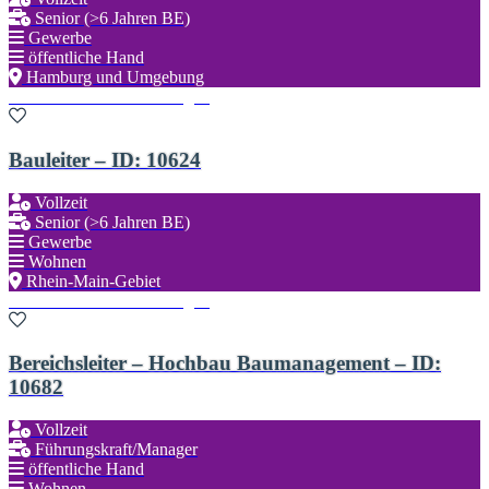
Senior (>6 Jahren BE)
Gewerbe
öffentliche Hand
Hamburg und Umgebung
Zu den Favoriten hinzufügen
Bauleiter – ID: 10624
Vollzeit
Senior (>6 Jahren BE)
Gewerbe
Wohnen
Rhein-Main-Gebiet
Zu den Favoriten hinzufügen
Bereichsleiter – Hochbau Baumanagement – ID:
10682
Vollzeit
Führungskraft/Manager
öffentliche Hand
Wohnen