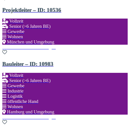
Projektleiter – ID: 10536
Vollzeit
Senior (>6 Jahren BE)
Gewerbe
Wohnen
München und Umgebung
Zu den Favoriten hinzufügen
Bauleiter – ID: 10983
Vollzeit
Senior (>6 Jahren BE)
Gewerbe
Industrie
Logistik
öffentliche Hand
Wohnen
Hamburg und Umgebung
Zu den Favoriten hinzufügen