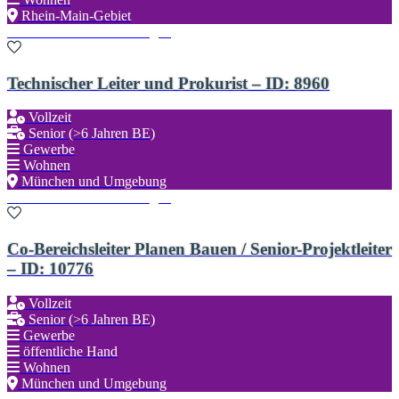
Rhein-Main-Gebiet
Zu den Favoriten hinzufügen
Technischer Leiter und Prokurist – ID: 8960
Vollzeit
Senior (>6 Jahren BE)
Gewerbe
Wohnen
München und Umgebung
Zu den Favoriten hinzufügen
Co-Bereichsleiter Planen Bauen / Senior-Projektleiter
– ID: 10776
Vollzeit
Senior (>6 Jahren BE)
Gewerbe
öffentliche Hand
Wohnen
München und Umgebung