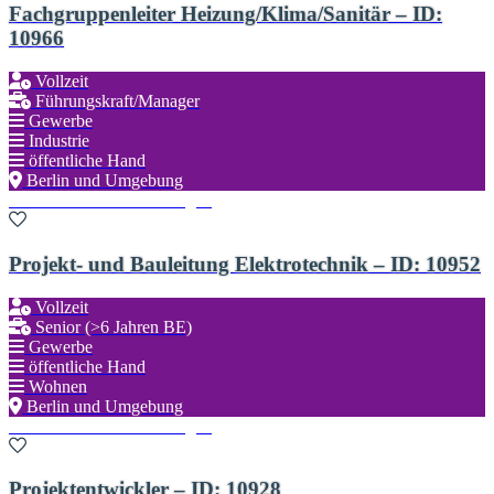
Fachgruppenleiter Heizung/Klima/Sanitär – ID:
10966
Vollzeit
Führungskraft/Manager
Gewerbe
Industrie
öffentliche Hand
Berlin und Umgebung
Zu den Favoriten hinzufügen
Projekt- und Bauleitung Elektrotechnik – ID: 10952
Vollzeit
Senior (>6 Jahren BE)
Gewerbe
öffentliche Hand
Wohnen
Berlin und Umgebung
Zu den Favoriten hinzufügen
Projektentwickler – ID: 10928