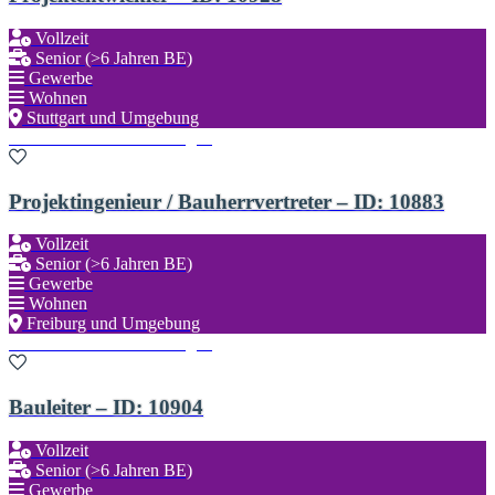
Vollzeit
Senior (>6 Jahren BE)
Gewerbe
Wohnen
Stuttgart und Umgebung
Zu den Favoriten hinzufügen
Projektingenieur / Bauherrvertreter – ID: 10883
Vollzeit
Senior (>6 Jahren BE)
Gewerbe
Wohnen
Freiburg und Umgebung
Zu den Favoriten hinzufügen
Bauleiter – ID: 10904
Vollzeit
Senior (>6 Jahren BE)
Gewerbe