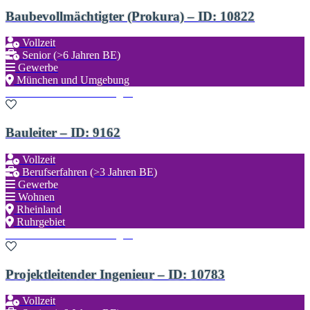
Baubevollmächtigter (Prokura) – ID: 10822
Vollzeit
Senior (>6 Jahren BE)
Gewerbe
München und Umgebung
Zu den Favoriten hinzufügen
Bauleiter – ID: 9162
Vollzeit
Berufserfahren (>3 Jahren BE)
Gewerbe
Wohnen
Rheinland
Ruhrgebiet
Zu den Favoriten hinzufügen
Projektleitender Ingenieur – ID: 10783
Vollzeit