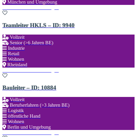
München und Umgebung
Zu den Favoriten hinzufügen
Teamleiter HKLS – ID: 9940
Vollzeit
Senior (>6 Jahren BE)
Industrie
Retail
Wohnen
Rheinland
Zu den Favoriten hinzufügen
Bauleiter – ID: 10884
Vollzeit
Berufserfahren (>3 Jahren BE)
Logistik
öffentliche Hand
Wohnen
Berlin und Umgebung
Zu den Favoriten hinzufügen