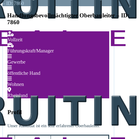
– ID: 7860
Handlungsbevollmächtigter Oberbauleiter – ID:
7860
Vollzeit
Führungskraft/Manager
Gewerbe
öffentliche Hand
Wohnen
Rheinland
Profil
Unser Kandidat ist ein sehr erfahrener Oberbauleiter.