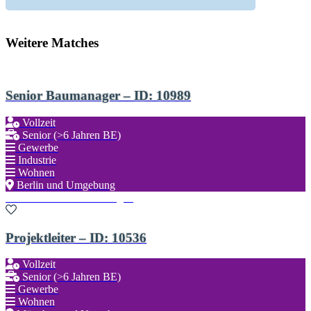
Weitere Matches
Senior Baumanager – ID: 10989
Vollzeit
Senior (>6 Jahren BE)
Gewerbe
Industrie
Wohnen
Berlin und Umgebung
Zu den Favoriten hinzufügen
Projektleiter – ID: 10536
Vollzeit
Senior (>6 Jahren BE)
Gewerbe
Wohnen