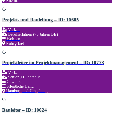
Rheinland
Zu den Favoriten hinzufügen
Projekt- und Bauleitung – ID: 10605
Vollzeit
Berufserfahren (>3 Jahren BE)
Wohnen
Ruhrgebiet
Zu den Favoriten hinzufügen
Projektleiter im Projektmanagement – ID: 10773
Vollzeit
Senior (>6 Jahren BE)
Gewerbe
öffentliche Hand
Hamburg und Umgebung
Zu den Favoriten hinzufügen
Bauleiter – ID: 10624