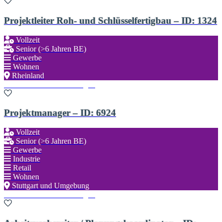
Projektleiter Roh- und Schlüsselfertigbau – ID: 1324
Vollzeit
Senior (>6 Jahren BE)
Gewerbe
Wohnen
Rheinland
Zu den Favoriten hinzufügen
Projektmanager – ID: 6924
Vollzeit
Senior (>6 Jahren BE)
Gewerbe
Industrie
Retail
Wohnen
Stuttgart und Umgebung
Zu den Favoriten hinzufügen