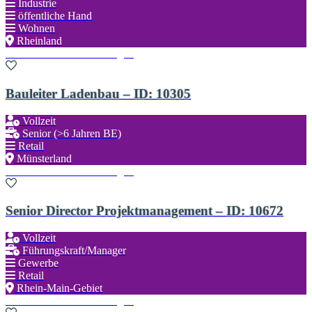
Industrie
öffentliche Hand
Wohnen
Rheinland
Zu den Favoriten hinzufügen
Bauleiter Ladenbau – ID: 10305
Vollzeit
Senior (>6 Jahren BE)
Retail
Münsterland
Zu den Favoriten hinzufügen
Senior Director Projektmanagement – ID: 10672
Vollzeit
Führungskraft/Manager
Gewerbe
Retail
Rhein-Main-Gebiet
Zu den Favoriten hinzufügen