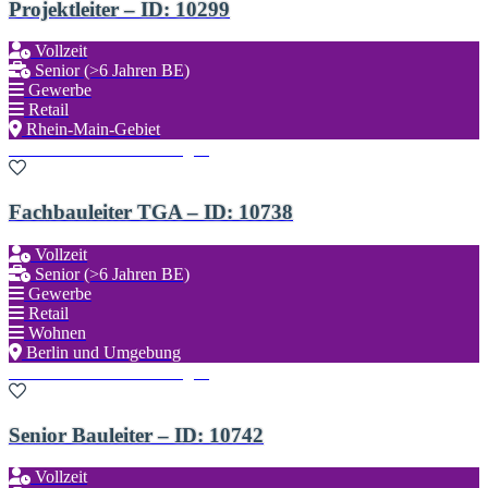
Projektleiter – ID: 10299
Vollzeit
Senior (>6 Jahren BE)
Gewerbe
Retail
Rhein-Main-Gebiet
Zu den Favoriten hinzufügen
Fachbauleiter TGA – ID: 10738
Vollzeit
Senior (>6 Jahren BE)
Gewerbe
Retail
Wohnen
Berlin und Umgebung
Zu den Favoriten hinzufügen
Senior Bauleiter – ID: 10742
Vollzeit