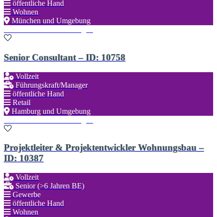
öffentliche Hand
Wohnen
München und Umgebung
Zu den Favoriten hinzufügen
Senior Consultant – ID: 10758
Vollzeit
Führungskraft/Manager
öffentliche Hand
Retail
Hamburg und Umgebung
Zu den Favoriten hinzufügen
Projektleiter & Projektentwickler Wohnungsbau –
ID: 10387
Vollzeit
Senior (>6 Jahren BE)
Gewerbe
öffentliche Hand
Wohnen