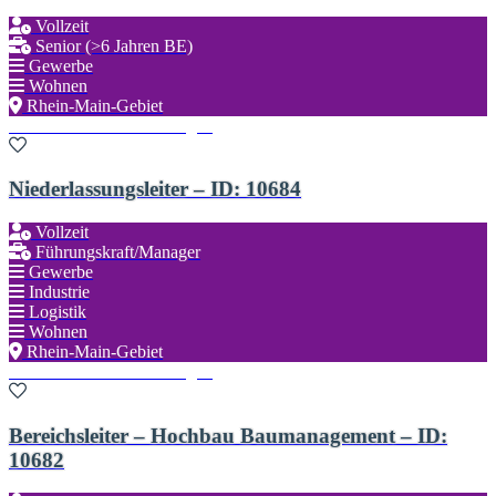
Vollzeit
Senior (>6 Jahren BE)
Gewerbe
Wohnen
Rhein-Main-Gebiet
Zu den Favoriten hinzufügen
Niederlassungsleiter – ID: 10684
Vollzeit
Führungskraft/Manager
Gewerbe
Industrie
Logistik
Wohnen
Rhein-Main-Gebiet
Zu den Favoriten hinzufügen
Bereichsleiter – Hochbau Baumanagement – ID:
10682