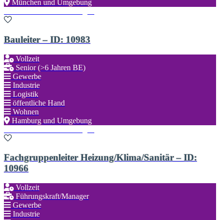
München und Umgebung
Zu den Favoriten hinzufügen
Bauleiter – ID: 10983
Vollzeit
Senior (>6 Jahren BE)
Gewerbe
Industrie
Logistik
öffentliche Hand
Wohnen
Hamburg und Umgebung
Zu den Favoriten hinzufügen
Fachgruppenleiter Heizung/Klima/Sanitär – ID:
10966
Vollzeit
Führungskraft/Manager
Gewerbe
Industrie