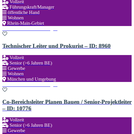
Vollzeit
Führungskraft/Manager
öffentliche Hand
Wohnen
Rhein-Main-Gebiet
Zu den Favoriten hinzufügen
Technischer Leiter und Prokurist – ID: 8960
Vollzeit
Senior (>6 Jahren BE)
Gewerbe
Wohnen
München und Umgebung
Zu den Favoriten hinzufügen
Co-Bereichsleiter Planen Bauen / Senior-Projektleiter
– ID: 10776
Vollzeit
Senior (>6 Jahren BE)
Gewerbe