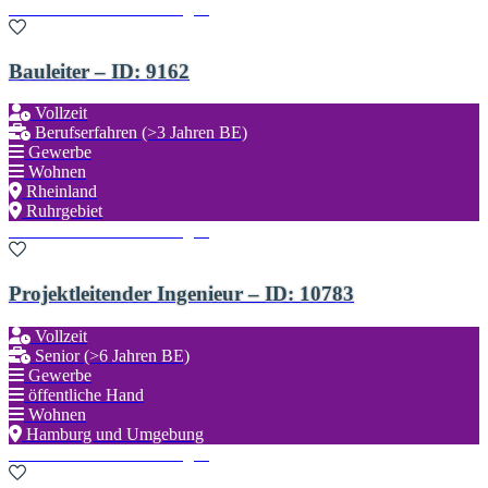
Zu den Favoriten hinzufügen
Bauleiter – ID: 9162
Vollzeit
Berufserfahren (>3 Jahren BE)
Gewerbe
Wohnen
Rheinland
Ruhrgebiet
Zu den Favoriten hinzufügen
Projektleitender Ingenieur – ID: 10783
Vollzeit
Senior (>6 Jahren BE)
Gewerbe
öffentliche Hand
Wohnen
Hamburg und Umgebung
Zu den Favoriten hinzufügen