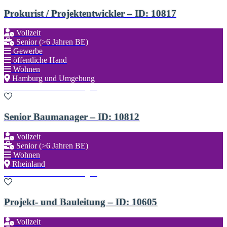
Prokurist / Projektentwickler – ID: 10817
Vollzeit
Senior (>6 Jahren BE)
Gewerbe
öffentliche Hand
Wohnen
Hamburg und Umgebung
Zu den Favoriten hinzufügen
Senior Baumanager – ID: 10812
Vollzeit
Senior (>6 Jahren BE)
Wohnen
Rheinland
Zu den Favoriten hinzufügen
Projekt- und Bauleitung – ID: 10605
Vollzeit