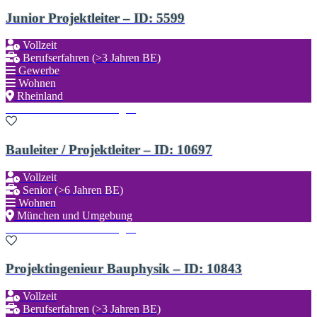
Junior Projektleiter – ID: 5599
Vollzeit
Berufserfahren (>3 Jahren BE)
Gewerbe
Wohnen
Rheinland
Zu den Favoriten hinzufügen
Bauleiter / Projektleiter – ID: 10697
Vollzeit
Senior (>6 Jahren BE)
Wohnen
München und Umgebung
Zu den Favoriten hinzufügen
Projektingenieur Bauphysik – ID: 10843
Vollzeit
Berufserfahren (>3 Jahren BE)