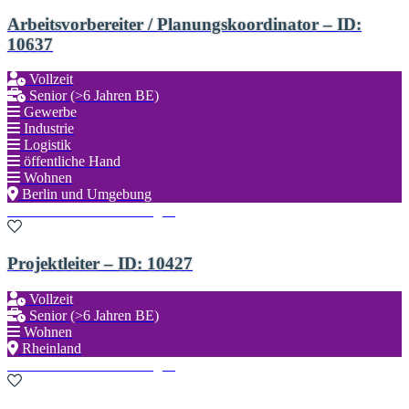
Arbeitsvorbereiter / Planungskoordinator – ID:
10637
Vollzeit
Senior (>6 Jahren BE)
Gewerbe
Industrie
Logistik
öffentliche Hand
Wohnen
Berlin und Umgebung
Zu den Favoriten hinzufügen
Projektleiter – ID: 10427
Vollzeit
Senior (>6 Jahren BE)
Wohnen
Rheinland
Zu den Favoriten hinzufügen