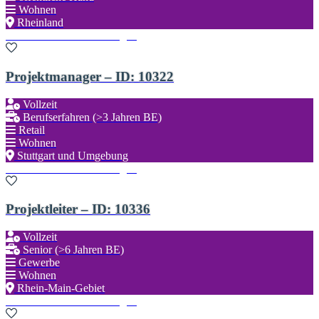
Wohnen
Rheinland
Zu den Favoriten hinzufügen
Projektmanager – ID: 10322
Vollzeit
Berufserfahren (>3 Jahren BE)
Retail
Wohnen
Stuttgart und Umgebung
Zu den Favoriten hinzufügen
Projektleiter – ID: 10336
Vollzeit
Senior (>6 Jahren BE)
Gewerbe
Wohnen
Rhein-Main-Gebiet
Zu den Favoriten hinzufügen