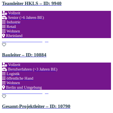
Teamleiter HKLS – ID: 9940
Vollzeit
Senior (>6 Jahren BE)
Industrie
Retail
Wohnen
Rheinland
Zu den Favoriten hinzufügen
Bauleiter – ID: 10884
Vollzeit
Berufserfahren (>3 Jahren BE)
Logistik
öffentliche Hand
Wohnen
Berlin und Umgebung
Zu den Favoriten hinzufügen
Gesamt-Projektleiter – ID: 10790