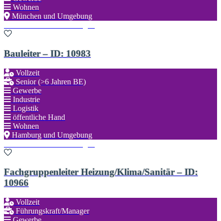
Wohnen
München und Umgebung
Zu den Favoriten hinzufügen
Bauleiter – ID: 10983
Vollzeit
Senior (>6 Jahren BE)
Gewerbe
Industrie
Logistik
öffentliche Hand
Wohnen
Hamburg und Umgebung
Zu den Favoriten hinzufügen
Fachgruppenleiter Heizung/Klima/Sanitär – ID:
10966
Vollzeit
Führungskraft/Manager
Gewerbe