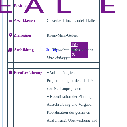
Position
Assetklassen
Gewerbe, Einzelhandel, Halle
Zielregion
Rhein-Main-Gebiet
Für
Einloggen
Talente
Ausbildung
— Für weitere Informationen
bitte einloggen —
Berufserfahrung
◾ Vollumfängliche
Projektleitung in den LP 1-9
von Neubauprojekten
◾ Koordination der Planung,
Ausschreibung und Vergabe,
Koordination der gesamten
Ausführung, Überwachung und