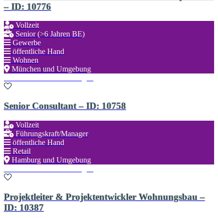
– ID: 10776
Vollzeit
Senior (>6 Jahren BE)
Gewerbe
öffentliche Hand
Wohnen
München und Umgebung
Zu den Favoriten hinzufügen
Senior Consultant – ID: 10758
Vollzeit
Führungskraft/Manager
öffentliche Hand
Retail
Hamburg und Umgebung
Zu den Favoriten hinzufügen
Projektleiter & Projektentwickler Wohnungsbau –
ID: 10387