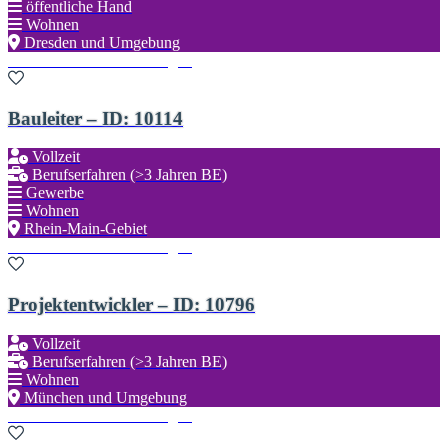
öffentliche Hand
Wohnen
Dresden und Umgebung
Zu den Favoriten hinzufügen
Bauleiter – ID: 10114
Vollzeit
Berufserfahren (>3 Jahren BE)
Gewerbe
Wohnen
Rhein-Main-Gebiet
Zu den Favoriten hinzufügen
Projektentwickler – ID: 10796
Vollzeit
Berufserfahren (>3 Jahren BE)
Wohnen
München und Umgebung
Zu den Favoriten hinzufügen