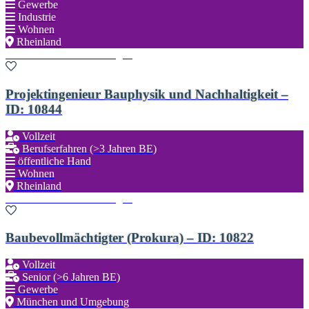
Gewerbe
Industrie
Wohnen
Rheinland
Zu den Favoriten hinzufügen
Projektingenieur Bauphysik und Nachhaltigkeit –
ID: 10844
Vollzeit
Berufserfahren (>3 Jahren BE)
öffentliche Hand
Wohnen
Rheinland
Zu den Favoriten hinzufügen
Baubevollmächtigter (Prokura) – ID: 10822
Vollzeit
Senior (>6 Jahren BE)
Gewerbe
München und Umgebung