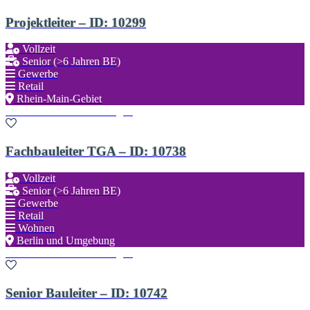
Projektleiter – ID: 10299
Vollzeit
Senior (>6 Jahren BE)
Gewerbe
Retail
Rhein-Main-Gebiet
Zu den Favoriten hinzufügen
Fachbauleiter TGA – ID: 10738
Vollzeit
Senior (>6 Jahren BE)
Gewerbe
Retail
Wohnen
Berlin und Umgebung
Zu den Favoriten hinzufügen
Senior Bauleiter – ID: 10742