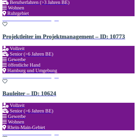
Berufserfahren (>3 Jahren BE)
Wohnen
Ruhrgebiet
Zu den Favoriten hinzufügen
Projektleiter im Projektmanagement – ID: 10773
Vollzeit
Senior (>6 Jahren BE)
Gewerbe
öffentliche Hand
Hamburg und Umgebung
Zu den Favoriten hinzufügen
Bauleiter – ID: 10624
Vollzeit
Senior (>6 Jahren BE)
Gewerbe
Wohnen
Rhein-Main-Gebiet
Zu den Favoriten hinzufügen