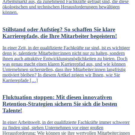
Arbeitsmarkt aus, da zunehmend Fachkräfte gefragt sind, die diese
ökologischen und technischen Herausforderungen bewältigen
können.
Stillstand oder Aufstieg? So schaffen Sie klare
Karrierepfade, die Ihre Mitarbeiter begeistern!
In einer Zeit, in der qualifizierte Fachkräfte rar sind, ist es wichtiger
denn je, talentierte Mitarbeiter:innen nicht nur zu halten, sondern
ihnen auch attraktive Entwicklungsmöglichkeiten zu bieten. Doch
was genau macht einen klaren Karrierepfad aus, und wie können
Unternehmen sicherstellen, dass ihre Mitarbeiter:innen langfristig
motiviert bleiben? In diesem Artikel zeigen wir Ihnen, wie Sie
Karrierepfade […]
Fluktuation stoppen: Mit diesen innovativen
Retention-Strategien sichern Sie sich die besten
Talente!
In einer Arbeitswelt, in der qualifizierte Fachkräfte immer schwerer
zu finden sind, stehen Unternehmen vor einer großen
Herausforderung: Wie können sie ihre wertvollen Mitarbeiter:innen