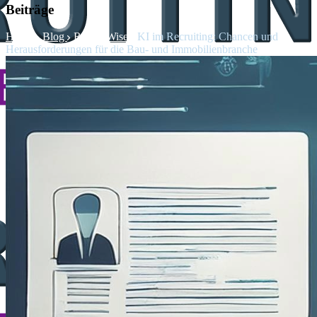
Beiträge
Home
Blog
RecruitWise
KI im Recruiting: Chancen und
Herausforderungen für die Bau- und Immobilienbranche