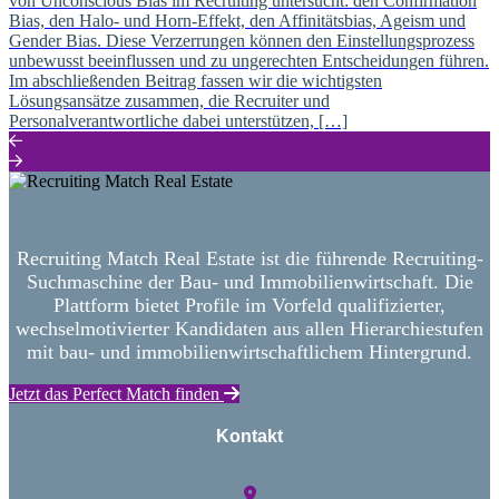
von Unconscious Bias im Recruiting untersucht: den Confirmation
Bias, den Halo- und Horn-Effekt, den Affinitätsbias, Ageism und
Gender Bias. Diese Verzerrungen können den Einstellungsprozess
unbewusst beeinflussen und zu ungerechten Entscheidungen führen.
Im abschließenden Beitrag fassen wir die wichtigsten
Lösungsansätze zusammen, die Recruiter und
Personalverantwortliche dabei unterstützen, […]
Recruiting Match Real Estate ist die führende Recruiting-
Suchmaschine der Bau- und Immobilienwirtschaft. Die
Plattform bietet Profile im Vorfeld qualifizierter,
wechselmotivierter Kandidaten aus allen Hierarchiestufen
mit bau- und immobilienwirtschaftlichem Hintergrund.
Jetzt das Perfect Match finden
Kontakt